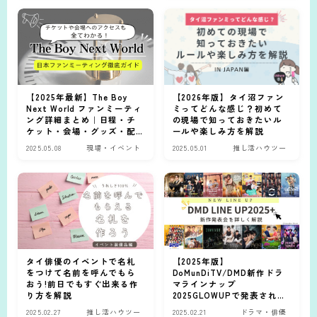
【2025年最新】The Boy
【2026年版】タイ沼ファン
Next World ファンミーティ
ミってどんな感じ？初めて
ング詳細まとめ｜日程・チ
の現場で知っておきたいル
ケット・会場・グッズ・配
ールや楽しみ方を解説
信情報
2025.05.08
現場・イベント
2025.05.01
推し活ハウツー
タイ俳優のイベントで名札
【2025年版】
をつけて名前を呼んでもら
DoMunDiTV/DMD新作ドラ
おう!前日でもすぐ出来る作
マラインナップ
り方を解説
2025GLOWUPで発表された
15作品を解説
2025.02.27
推し活ハウツー
2025.02.21
ドラマ・俳優