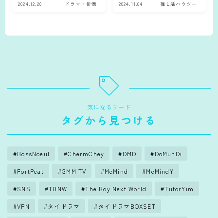
よう
2024.12.20
ドラマ・俳優
2024.11.04
推し活ハウツー
気になるワード
タグから見つける
BossNoeul
ChermChey
DMD
DoMunDi
FortPeat
GMM TV
MeMind
MeMindY
SNS
TBNW
The Boy Next World
TutorYim
VPN
タイドラマ
タイドラマBOXSET