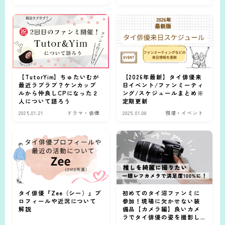
【TutorYim】ちゅたいむが
【2026年最新】タイ俳優来
最近ラブラブ？ケンカップ
日イベント/ファンミーティ
ルから仲良しCPになった２
ング/スケジュールまとめ※
人について語ろう
定期更新
2025.01.21
ドラマ・俳優
2025.01.08
現場・イベント
タイ俳優『Zee（シー）』プ
初めてのタイ沼ファンミに
ロフィールや近況について
参加！現場に欠かせない装
解説
備品【カメラ編】良いカメ
ラでタイ俳優の姿を撮影し