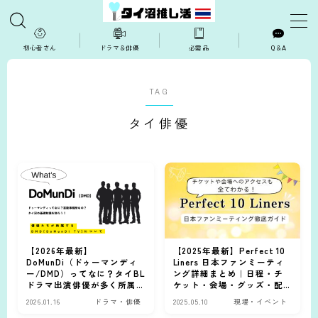
MENU
初心者さん
ドラマ＆俳優
必需品
Q＆A
TAG
TOPページ
タイ俳優
ドラマ・俳優
推し活コラム
推し活ハウツー
【2026年最新】
【2025年最新】Perfect 10
現場・イベント
DoMunDi（ドゥーマンディ
Liners 日本ファンミーティ
ー/DMD）ってなに？タイBL
ング詳細まとめ｜日程・チ
ドラマ出演俳優が多く所属
ケット・会場・グッズ・配
視聴方法・VPN
する集団を解説
信情報
2026.01.16
ドラマ・俳優
2025.05.10
現場・イベント