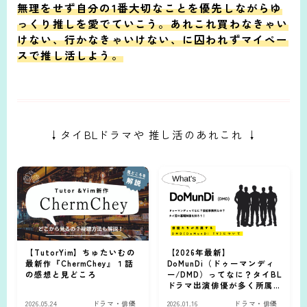
無理をせず自分の1番大切なことを優先しながらゆ
っくり推しを愛でていこう。あれこれ買わなきゃい
けない、行かなきゃいけない、に囚われずマイペー
スで推し活しよう。
↓タイBLドラマや 推し活のあれこれ ↓
【TutorYim】ちゅたいむの
【2026年最新】
最新作『ChermChey』１話
DoMunDi（ドゥーマンディ
の感想と見どころ
ー/DMD）ってなに？タイBL
ドラマ出演俳優が多く所属
する集団を解説
2026.05.24
ドラマ・俳優
2026.01.16
ドラマ・俳優