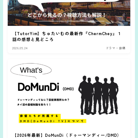
【TutorYim】ちゅたいむの最新作『ChermChey』１
話の感想と見どころ
2026.05.24
ドラマ・俳優
【2026年最新】DoMunDi（ドゥーマンディー/DMD）