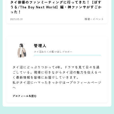
タイ俳優のファンミーティングに行ってきた！【ぼす
うる/The Boy Next World】編・神ファンサがすごか
った！
2025.05.31
現場・イベント
管理人
タイ沼おたくの駆け出しブロガー
タイ沼にどっぷりつかって4年。ドラマを見て日々を過
ごしている。現場に行きながらタイ沼の魅力を伝えるべ
く最新情報を皆様にお届けしていきます。
私がタイ沼にハマったきっかけは→プロフィールページ
へ
プロフィールを読む