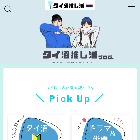
MENU
TOPページ
ドラマ・俳優
推し活コラム
まずはこの記事を読んでね
推し活ハウツー
＼ Pick Up ／
現場・イベント
視聴方法・VPN