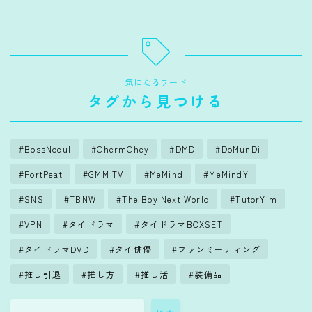
気になるワード
タグから見つける
BossNoeul
ChermChey
DMD
DoMunDi
FortPeat
GMM TV
MeMind
MeMindY
SNS
TBNW
The Boy Next World
TutorYim
VPN
タイドラマ
タイドラマBOXSET
タイドラマDVD
タイ俳優
ファンミーティング
推し引退
推し方
推し活
装備品
Follow Me