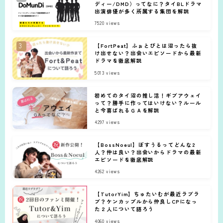
ディー/DMD）ってなに？タイBLドラマ
出演俳優が多く所属する集団を解説
7520
views
【FortPeat】ふぉとぴとは沼ったら抜
け出せない？出会いエピソードから最新
ドラマを徹底解説
5013
views
初めてのタイ沼の推し活！ギブアウェイ
って？勝手に作ってはいけない？ルール
と今喜ばれるＧＡを解説
4297
views
【BossNoeul】ぼすうるってどんな2
人？仲は良い？出会いからドラマの最新
エピソードを徹底解説
4262
views
【TutorYim】ちゅたいむが最近ラブラ
ブ？ケンカップルから仲良しCPになっ
た２人について語ろう
4060
views