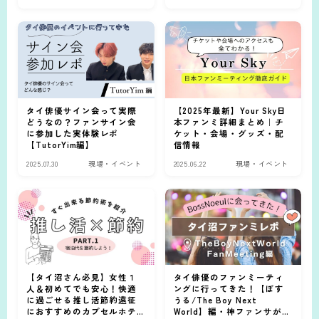
タイ俳優サイン会って実際
【2025年最新】Your Sky日
どうなの？ファンサイン会
本ファンミ詳細まとめ｜チ
に参加した実体験レポ
ケット・会場・グッズ・配
【TutorYim編】
信情報
2025.07.30
現場・イベント
2025.06.22
現場・イベント
【タイ沼さん必見】女性１
タイ俳優のファンミーティ
人＆初めてでも安心！快適
ングに行ってきた！【ぼす
に過ごせる推し活節約遠征
うる/The Boy Next
におすすめのカプセルホテ
World】編・神ファンサがす