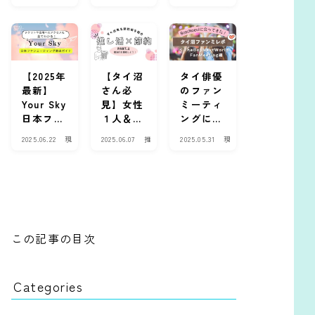
Chey』
ー/DMD
ンサイン
ラ
ラ
場
１話の感
）ってな
会に参加
マ
マ
・
・
・
イ
想と見ど
に？タイ
した実体
俳
俳
ベ
ころ
BLドラ
験レポ
優
優
ン
マ出演俳
【Tutor
ト
優が多く
Yim編】
【2025年
【タイ沼
タイ俳優
所属する
最新】
さん必
のファン
集団を解
Your Sky
見】女性
ミーティ
説
日本ファ
１人＆初
ングに行
ンミ詳細
めてでも
ってき
2025.06.22
現
2025.06.07
推
2025.05.31
現
まとめ｜
安心！快
た！【ぼ
場
し
場
チケッ
適に過ご
すう
・
活
・
イ
ハ
イ
ト・会
せる推し
る/The
ベ
ウ
ベ
場・グッ
活節約遠
Boy
ン
ツ
ン
ズ・配信
征におす
Next
ト
ー
ト
情報
すめのカ
World】
プセルホ
編・神フ
この記事の目次
テル4選
ァンサが
すごかっ
た！
Categories