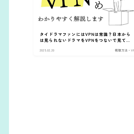
タイドラマファンにはVPNは常識？日本から
は見られないドラマをVPNをつないで見てみ
よう
2025.02.20
視聴方法・V