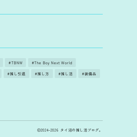
TBNW
The Boy Next World
推し引退
推し方
推し活
装備品
2024–2026 タイ沼の推し活ブログ。