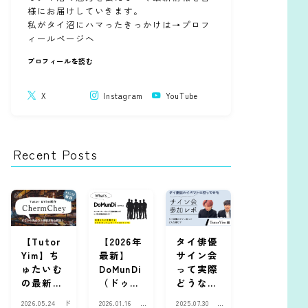
様にお届けしていきます。
私がタイ沼にハマったきっかけは→プロフ
ィールページへ
プロフィールを読む
X
Instagram
YouTube
Recent Posts
【Tutor
【2026年
タイ俳優
Yim】ち
最新】
サイン会
ゅたいむ
DoMunDi
って実際
の最新作
（ドゥー
どうな
『Cherm
マンディ
の？ファ
2026.05.24
ド
2026.01.16
ド
2025.07.30
現