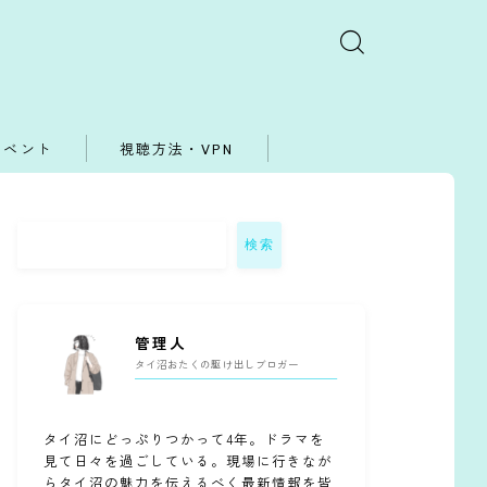
イベント
視聴方法・VPN
検索
管理人
タイ沼おたくの駆け出しブロガー
タイ沼にどっぷりつかって4年。ドラマを
見て日々を過ごしている。現場に行きなが
らタイ沼の魅力を伝えるべく最新情報を皆