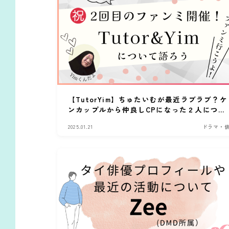
【TutorYim】ちゅたいむが最近ラブラブ？ケ
ンカップルから仲良しCPになった２人につい
て語ろう
2025.01.21
ドラマ・