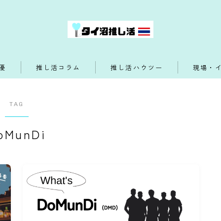
優
推し活コラム
推し活ハウツー
現場・
TAG
oMunDi