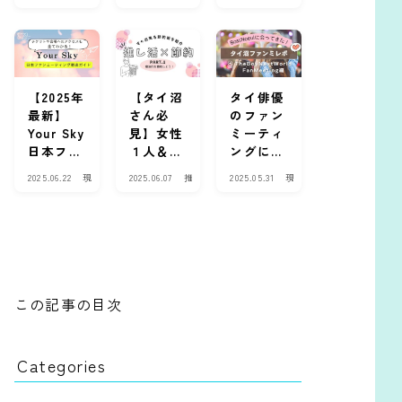
Chey』
ー/DMD
ンサイン
ラ
ラ
場
１話の感
）ってな
会に参加
マ
マ
・
・
・
イ
想と見ど
に？タイ
した実体
俳
俳
ベ
ころ
BLドラ
験レポ
優
優
ン
マ出演俳
【Tutor
ト
優が多く
Yim編】
【2025年
【タイ沼
タイ俳優
所属する
最新】
さん必
のファン
集団を解
Your Sky
見】女性
ミーティ
説
日本ファ
１人＆初
ングに行
ンミ詳細
めてでも
ってき
2025.06.22
現
2025.06.07
推
2025.05.31
現
まとめ｜
安心！快
た！【ぼ
場
し
場
チケッ
適に過ご
すう
・
活
・
イ
ハ
イ
ト・会
せる推し
る/The
ベ
ウ
ベ
場・グッ
活節約遠
Boy
ン
ツ
ン
ズ・配信
征におす
Next
ト
ー
ト
情報
すめのカ
World】
プセルホ
編・神フ
この記事の目次
テル4選
ァンサが
すごかっ
た！
Categories