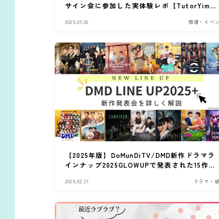
サイン会に参加した実体験レポ【TutorYim
編】
2025.07.30
現場・イベ
【2025年版】DoMunDiTV/DMD新作ドラマラ
インナップ2025GLOWUPで発表された15作品
を解説
2025.02.21
ドラマ・