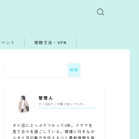
イベント
視聴方法・VPN
検索
管理人
タイ沼おたくの駆け出しブロガー
タイ沼にどっぷりつかって4年。ドラマを
見て日々を過ごしている。現場に行きなが
らタイ沼の魅力を伝えるべく最新情報を皆