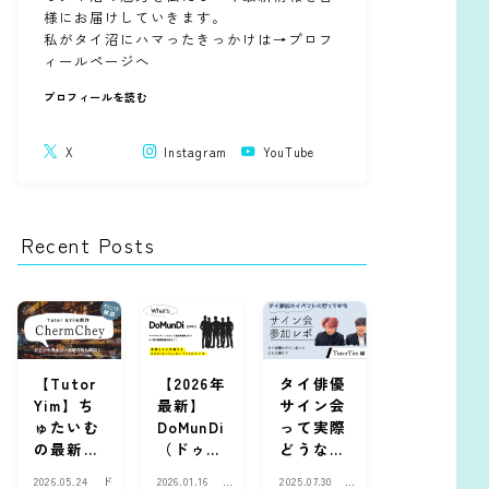
様にお届けしていきます。
私がタイ沼にハマったきっかけは→プロフ
ィールページへ
プロフィールを読む
X
Instagram
YouTube
Recent Posts
【Tutor
【2026年
タイ俳優
Yim】ち
最新】
サイン会
ゅたいむ
DoMunDi
って実際
の最新作
（ドゥー
どうな
『Cherm
マンディ
の？ファ
2026.05.24
ド
2026.01.16
ド
2025.07.30
現