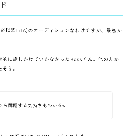
ド
Air】※以降LiTA)のオーディションなわけですが、最初か
的に話しかけていかなかったBossくん。他の人か
たそう
。
たら躊躇する気持ちもわかるw