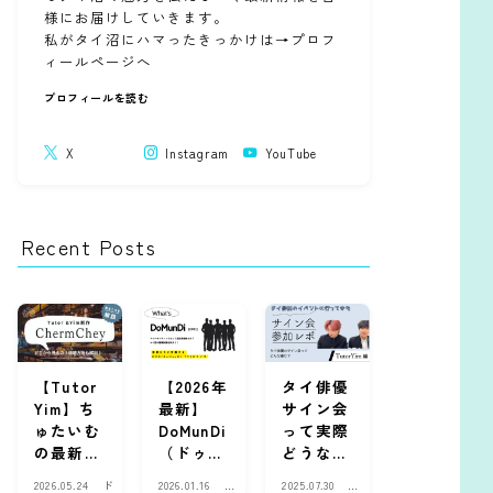
様にお届けしていきます。
私がタイ沼にハマったきっかけは→プロフ
ィールページへ
プロフィールを読む
X
Instagram
YouTube
Recent Posts
【Tutor
【2026年
タイ俳優
Yim】ち
最新】
サイン会
ゅたいむ
DoMunDi
って実際
の最新作
（ドゥー
どうな
『Cherm
マンディ
の？ファ
2026.05.24
ド
2026.01.16
ド
2025.07.30
現