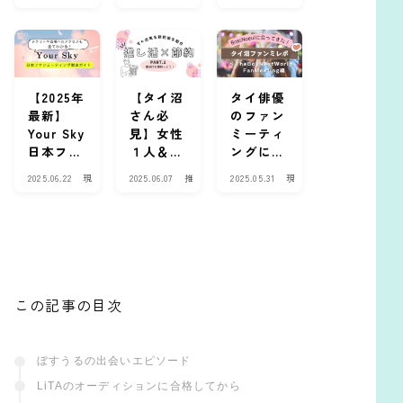
Chey』
ー/DMD
ンサイン
ラ
ラ
場
１話の感
）ってな
会に参加
マ
マ
・
・
・
イ
想と見ど
に？タイ
した実体
俳
俳
ベ
ころ
BLドラ
験レポ
優
優
ン
マ出演俳
【Tutor
ト
優が多く
Yim編】
【2025年
【タイ沼
タイ俳優
所属する
最新】
さん必
のファン
集団を解
Your Sky
見】女性
ミーティ
説
日本ファ
１人＆初
ングに行
ンミ詳細
めてでも
ってき
2025.06.22
現
2025.06.07
推
2025.05.31
現
まとめ｜
安心！快
た！【ぼ
場
し
場
チケッ
適に過ご
すう
・
活
・
イ
ハ
イ
ト・会
せる推し
る/The
ベ
ウ
ベ
場・グッ
活節約遠
Boy
ン
ツ
ン
ズ・配信
征におす
Next
ト
ー
ト
情報
すめのカ
World】
プセルホ
編・神フ
この記事の目次
テル4選
ァンサが
すごかっ
た！
ぼすうるの出会いエピソード
LiTAのオーディションに合格してから