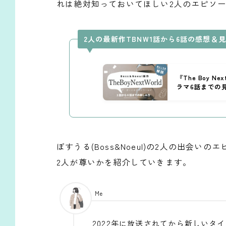
れは絶対知っておいてほしい2人のエピソ
2人の最新作TBNW1話から6話の感想
『The Boy N
ラマ6話までの
ぼすうる(Boss&Noeul)の2人の出会
2人が尊いかを紹介していきます。
Me
2022年に放送されてから新しいタイド