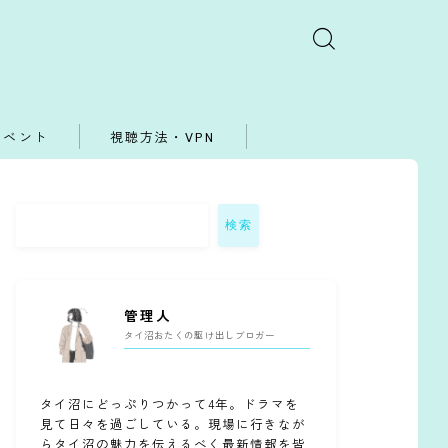
イベント
視聴方法・VPN
検索
管理人
タイ沼おたくの駆け出しブロガー
タイ沼にどっぷりつかって4年。ドラマを
見て日々を過ごしている。現場に行きなが
らタイ沼の魅力を伝えるべく最新情報を皆