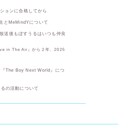
ディションに合格してから
生とMeMindYについて
放送後もぼすうるはいつも仲良
e in The Air』から２年、2025
The Boy Next World』につ
すうるの活動について