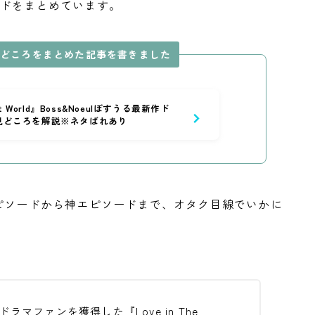
ードをまとめています。
＆見どころをまとめた記事を書きました
ext World』Boss&Noeulぼすうる最新作ド
見どころを解説※ネタばれあり
いのエピソードから神エピソードまで、オタク目線でいかに
ラマファンを獲得した『Love in The