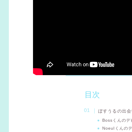
目次
ぼすうるの出会
Bossくんの
Noeulくんの