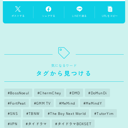
ポストする
シェアする
LINEで送る
URLをコピー
気になるワード
タグから見つける
BossNoeul
ChermChey
DMD
DoMunDi
FortPeat
GMM TV
MeMind
MeMindY
SNS
TBNW
The Boy Next World
TutorYim
VPN
タイドラマ
タイドラマBOXSET