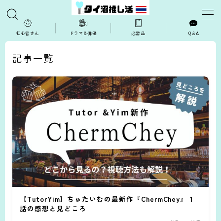
MENU
初心者さん
ドラマ＆俳優
必需品
Q＆A
記事一覧
TOPページ
ドラマ・俳優
推し活コラム
推し活ハウツー
現場・イベント
【TutorYim】ちゅたいむの最新作『ChermChey』１
視聴方法・VPN
話の感想と見どころ